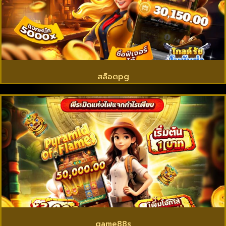
สล็อตpg
game88s