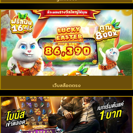
เว็บสล็อตตรง