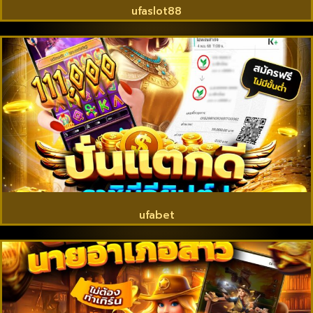
ufaslot88
ufabet