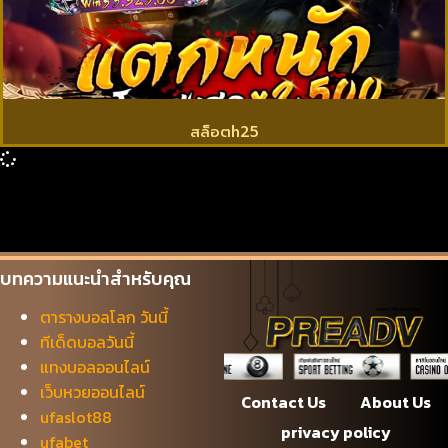
สล็อตh25
บทความแนะนำสำหรับคุณ
ตารางบอลโลก วันนี้
ทีเด็ดบอลวันนี้
แทงบอลออนไลน์
เว็บหวยออนไลน์
Contact Us
About Us
ufaslot88
privacy policy
ufabet