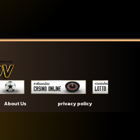
About Us
privacy policy