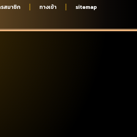
ครสมาชิก
ทางเข้า
sitemap