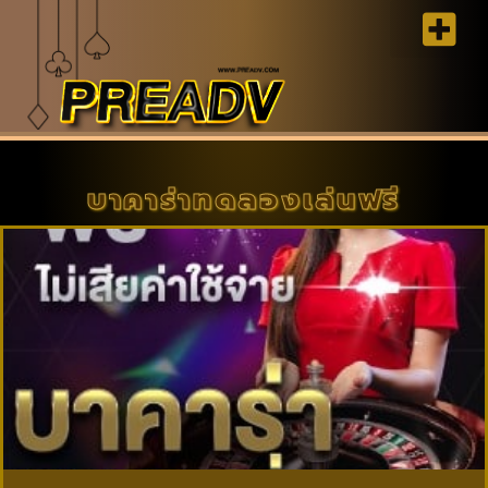
บาคาร่าทดลองเล่นฟรี