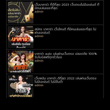
เว็บบาคาร่า ที่ดีที่สุด 2023 เว็บตรงไม่มีเอเย่นต์ ที่
มีคนเล่นเยอะที่สุด
admin
สมัคร บาคาร่า เว็บไหนดี ที่มีคนเล่นเยอะที่สุด ไม่
ผ่านเอเย่นต์
admin
บาคาร่า auto เล่นผ่านเว็บตรง ปลอดภัย 100%
รับโบนัสฟรีทุกชั่วโมง
admin
เว็บพนัน บาคาร่า ดีที่สุด 2022 เล่นผ่านเว็บตรง
ไม่มีเอเย่นต์ ไม่มีขั้นต่ำ
admin