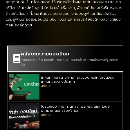
สูงสุดอันดับ 1 มาโดยตลอด ให้บริการดีอย่างเสมอต้นเสมอปลาย และต่อ
ให้มีสมาชิกใหม่หรือลูกค้าใหม่มากขึ้นเรื่อยๆ ยูฟ่าเบทก็ยังคงให้บริการอย่าง
ดีและทั่วถึงมากที่สุดมาโดยตลอด ระบบต่างๆของยูฟ่าเบทดีและมีพร้อม
แถมยูฟ่าเบทยังส่งมอบโปรโมชั่น โบนัส และสิทธิประโยชน์ให้กับสมาชิกแบบ
ต่อเนื่องอีกด้วย
คลังบทความยอดนิยม
รวมบทความเด็ด ที่คุณห้ามพลาด อัปเดทประจำ เพียงแค่อ่านคุณก็รู้มากกว่า
ใคร
เทคนิคการเล่น บาคาร่า เล่นแบบไหนให้ได้เงินจริง
เทคนิคจากต่างประเทศ
admin
โปรโมชั่นบาคาร่า ที่ดีที่สุด ฟรีเครดิตและโบนัส
มากมาย สมัครรับฟรีทันที
admin