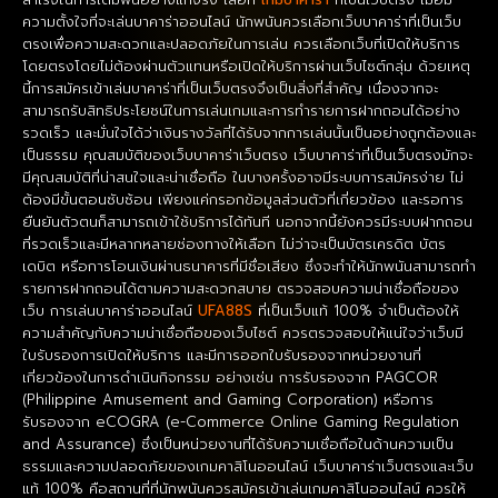
ความตั้งใจที่จะเล่นบาคาร่าออนไลน์ นักพนันควรเลือกเว็บบาคาร่าที่เป็นเว็บ
ตรงเพื่อความสะดวกและปลอดภัยในการเล่น ควรเลือกเว็บที่เปิดให้บริการ
โดยตรงโดยไม่ต้องผ่านตัวแทนหรือเปิดให้บริการผ่านเว็บไซต์กลุ่ม ด้วยเหตุ
นี้การสมัครเข้าเล่นบาคาร่าที่เป็นเว็บตรงจึงเป็นสิ่งที่สำคัญ เนื่องจากจะ
สามารถรับสิทธิประโยชน์ในการเล่นเกมและการทำรายการฝากถอนได้อย่าง
รวดเร็ว และมั่นใจได้ว่าเงินรางวัลที่ได้รับจากการเล่นนั้นเป็นอย่างถูกต้องและ
เป็นธรรม คุณสมบัติของเว็บบาคาร่าเว็บตรง เว็บบาคาร่าที่เป็นเว็บตรงมักจะ
มีคุณสมบัติที่น่าสนใจและน่าเชื่อถือ ในบางครั้งอาจมีระบบการสมัครง่าย ไม่
ต้องมีขั้นตอนซับซ้อน เพียงแค่กรอกข้อมูลส่วนตัวที่เกี่ยวข้อง และรอการ
ยืนยันตัวตนก็สามารถเข้าใช้บริการได้ทันที นอกจากนี้ยังควรมีระบบฝากถอน
ที่รวดเร็วและมีหลากหลายช่องทางให้เลือก ไม่ว่าจะเป็นบัตรเครดิต บัตร
เดบิต หรือการโอนเงินผ่านธนาคารที่มีชื่อเสียง ซึ่งจะทำให้นักพนันสามารถทำ
รายการฝากถอนได้ตามความสะดวกสบาย ตรวจสอบความน่าเชื่อถือของ
เว็บ การเล่นบาคาร่าออนไลน์
UFA88S
ที่เป็นเว็บแท้ 100% จำเป็นต้องให้
ความสำคัญกับความน่าเชื่อถือของเว็บไซต์ ควรตรวจสอบให้แน่ใจว่าเว็บมี
ใบรับรองการเปิดให้บริการ และมีการออกใบรับรองจากหน่วยงานที่
เกี่ยวข้องในการดำเนินกิจกรรม อย่างเช่น การรับรองจาก PAGCOR
(Philippine Amusement and Gaming Corporation) หรือการ
รับรองจาก eCOGRA (e-Commerce Online Gaming Regulation
and Assurance) ซึ่งเป็นหน่วยงานที่ได้รับความเชื่อถือในด้านความเป็น
ธรรมและความปลอดภัยของเกมคาสิโนออนไลน์ เว็บบาคาร่าเว็บตรงและเว็บ
แท้ 100% คือสถานที่ที่นักพนันควรสมัครเข้าเล่นเกมคาสิโนออนไลน์ ควรให้