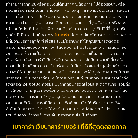
ทำรายการฝากเงินหรือถอนเงินได้ทันทีที่คุณต้องการ ไม่ต้องรอนานหรือ
กังวลเรื่องการดำเนินการที่ยุ่งยาก ความสนุกและความตื่นเต้นในการเล่นบา
คาร่า เว็บบาคาร่าที่เปิดให้บริการตลอดเวลามักมีรายการเกมคาสิโนที่หลาก
หลายและน่าสนุก คุณสามารถเลือกเล่นเกมบาคาร่าที่คุณชื่นชอบ หรือลอง
เล่นเกมใหม่ๆ ที่น่าสนใจ เพื่อความตื่นเต้นและความสนุกที่ไม่มีที่สิ้นสุด บริการ
ลูกค้าที่ใส่ใจและเป็นมืออาชีพ
1บาคาร่า
ที่ดีที่สุดที่เปิดให้บริการตลอดเวลามัก
มีทีมงานบริการลูกค้าที่ใส่ใจและเป็นมืออาชีพ ทำให้คุณสามารถติดต่อ
สอบถามหรือแจ้งปัญหาต่างๆ ได้ตลอด 24 ชั่วโมง และจะมีการตอบกลับ
อย่างรวดเร็วและเป็นมิตรตามที่คุณต้องการ ความเป็นส่วนตัวและความ
เรียบร้อย เว็บบาคาร่าที่เปิดให้บริการตลอดเวลามักมีนโยบายที่เกี่ยวกับ
ความเป็นส่วนตัวและความเรียบร้อย จะไม่มีการเปิดเผยข้อมูลส่วนตัวของ
สมาชิกให้แก่บุคคลภายนอก และจะไม่มีการเผยแพร่ข้อมูลของสมาชิกในทาง
สาธารณะ เว็บบาคาร่าที่อยู่เหนือกาลเวลาเป็นที่น่าเชื่อถือและสามารถเข้าถึง
ได้ตลอด 24 ชั่วโมง ควรมีระบบฝากถอนที่รวดเร็วและสะดวกสบาย รวมถึง
การให้บริการที่มีคุณภาพเพื่อความสะดวกสบายของสมาชิก หากคุณกำลัง
มองหาเว็บบาคาร่าที่ทำให้คุณสนุกไปกับเกมและความตื่นเต้นเกินกาลเวลา
อย่าละเลยที่เว็บบาคาร่าที่มีความน่าเชื่อถือและเปิดให้บริการตลอด 24
ชั่วโมงในวงกว้าง! ให้คุณได้พบกับความสนุกและโชคลาภที่ไม่มีที่สิ้นสุด และ
เติมเต็มความท้าทายในการเล่นบาคาร่าออนไลน์ไปด้วยกัน
1บาคาร่า เว็บบาคาร่าเบอร์ 1 ที่ดีที่สุดตลอดกาล