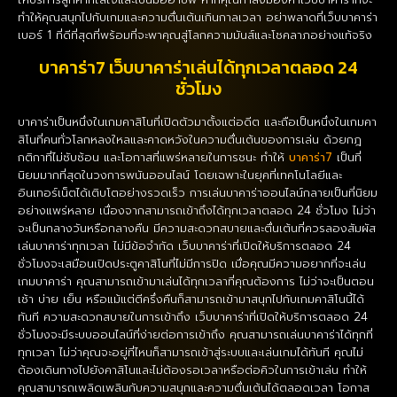
ทำให้คุณสนุกไปกับเกมและความตื่นเต้นเกินกาลเวลา อย่าพลาดที่เว็บบาคาร่า
เบอร์ 1 ที่ดีที่สุดที่พร้อมที่จะพาคุณสู่โลกความมันส์และโชคลาภอย่างแท้จริง
บาคาร่า7 เว็บบาคาร่าเล่นได้ทุกเวลาตลอด 24
ชั่วโมง
บาคาร่าเป็นหนึ่งในเกมคาสิโนที่เปิดตัวมาตั้งแต่อดีต และถือเป็นหนึ่งในเกมคา
สิโนที่คนทั่วโลกหลงใหลและคาดหวังในความตื่นเต้นของการเล่น ด้วยกฎ
กติกาที่ไม่ซับซ้อน และโอกาสที่แพร่หลายในการชนะ ทำให้
บาคาร่า7
เป็นที่
นิยมมากที่สุดในวงการพนันออนไลน์ โดยเฉพาะในยุคที่เทคโนโลยีและ
อินเทอร์เน็ตได้เติบโตอย่างรวดเร็ว การเล่นบาคาร่าออนไลน์กลายเป็นที่นิยม
อย่างแพร่หลาย เนื่องจากสามารถเข้าถึงได้ทุกเวลาตลอด 24 ชั่วโมง ไม่ว่า
จะเป็นกลางวันหรือกลางคืน มีความสะดวกสบายและตื่นเต้นที่ควรลองสัมผัส
เล่นบาคาร่าทุกเวลา ไม่มีข้อจำกัด เว็บบาคาร่าที่เปิดให้บริการตลอด 24
ชั่วโมงจะเสมือนเปิดประตูคาสิโนที่ไม่มีการปิด เมื่อคุณมีความอยากที่จะเล่น
เกมบาคาร่า คุณสามารถเข้ามาเล่นได้ทุกเวลาที่คุณต้องการ ไม่ว่าจะเป็นตอน
เช้า บ่าย เย็น หรือแม้แต่ตีครึ่งคืนก็สามารถเข้ามาสนุกไปกับเกมคาสิโนนี้ได้
ทันที ความสะดวกสบายในการเข้าถึง เว็บบาคาร่าที่เปิดให้บริการตลอด 24
ชั่วโมงจะมีระบบออนไลน์ที่ง่ายต่อการเข้าถึง คุณสามารถเล่นบาคาร่าได้ทุกที่
ทุกเวลา ไม่ว่าคุณจะอยู่ที่ไหนก็สามารถเข้าสู่ระบบและเล่นเกมได้ทันที คุณไม่
ต้องเดินทางไปยังคาสิโนและไม่ต้องรอเวลาหรือต่อคิวในการเข้าเล่น ทำให้
คุณสามารถเพลิดเพลินกับความสนุกและความตื่นเต้นได้ตลอดเวลา โอกาส