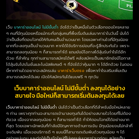
เว็บ
บาคาร่าออนไลน์ ไม่มีขั้นต่ำ
จัดได้ว่าเป็นหนึ่งในตัวเลือกของใครหลาย
ๆ คนที่มีทุนน้อยหรือแม้กระทั่งกลุ่มคนที่พึ่งเริ่มต้นเล่นบาคาร่าในวันนี้ นับได้
ว่าเป็นสิ่งที่ตอบโจทย์ให้กับคนเป็นจำนวนมาก โดยเฉพาะท่านใดที่มีทุนน้อย
ยากที่จะลงทุนเป็นจำนวนมาก หากได้ใช้บริการย่อมที่จะรู้สึกประทับใจ เพราะ
สามารถลงทุนน้อย ๆ ก็สามารถทำได้ แถมยังมีโอกาสได้ลุ้นรับกำไรได้อีก
ด้วย ที่สำคัญ ทุกท่านสามารถสมัครได้ฟรี หลังสมัครเป็นสมาชิกยังมีโอกาส
ได้ลุ้นรับโปรโมชั่นและโบนัสพิเศษดี ๆ ที่จัดได้ว่าคุ้มมาก ๆ ได้อีกด้วย ในตอน
นี้หากท่านใดอยากจะสมัครเล่น
บาคาร่าเว็บตรง
เพื่อหากำไรเสริมเพิ่มเติม
สามารถสมัครได้เลย เปิดให้สมัครกันได้แบบฟรี ๆ ทุกวัน
เว็บบาคาร่าออนไลน์ ไม่มีขั้นต่ำ ลงทุนได้อย่าง
สบายใจ มือใหม่ก็สามารถเริ่มต้นลงทุนได้เลย
เว็บบาคาร่าออนไลน์ ไม่มีขั้นต่ำ
นับได้ว่าเป็นตัวเลือกที่ดีสำหรับมือใหม่หลาย
ๆ ท่าน เพราะทุกท่านจะสามารถเข้ามาลงทุนกันได้อย่างสบายใจโดยที่ไม่ต้อง
กังวล เนื่องจากลงทุนน้อย ๆ ก็สามารถทำได้ ทำให้ตอบโจทย์ได้อย่างมาก
ที่สุด โดยเฉพาะนักพนันที่กำลังมีปัญหาทางด้านการเงิน มีทุนน้อยจนไม่กล้าที่
จะเดิมพัน เมื่อเจอบริการดี ๆ แบบนี้ก็สามารถเดิมพันด้วยทุนน้อย ๆ ได้
อย่างแน่นอน และต่อให้เป็นมือใหม่ที่ไม่เคยเล่นบาคาร่ามาก่อน สมัครเป็น