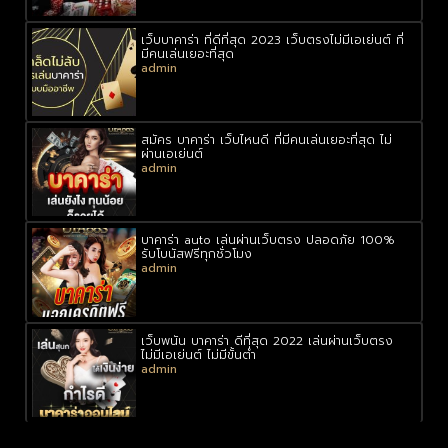
เว็บบาคาร่า ที่ดีที่สุด 2023 เว็บตรงไม่มีเอเย่นต์ ที่
มีคนเล่นเยอะที่สุด
admin
สมัคร บาคาร่า เว็บไหนดี ที่มีคนเล่นเยอะที่สุด ไม่
ผ่านเอเย่นต์
admin
บาคาร่า auto เล่นผ่านเว็บตรง ปลอดภัย 100%
รับโบนัสฟรีทุกชั่วโมง
admin
เว็บพนัน บาคาร่า ดีที่สุด 2022 เล่นผ่านเว็บตรง
ไม่มีเอเย่นต์ ไม่มีขั้นต่ำ
admin